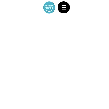
Store
/
VAN 4-7 ppl