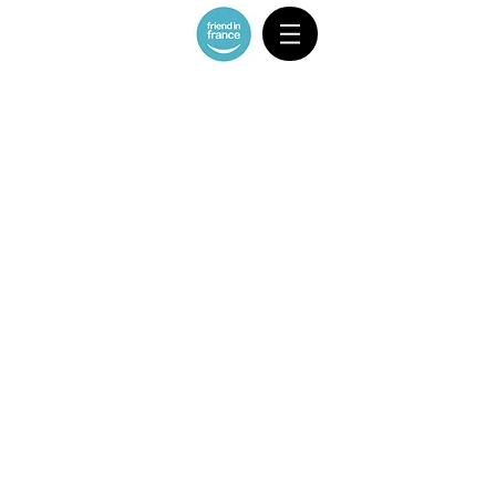
Store
/
VAN 4-7 ppl